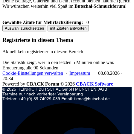
Deine Beiträge, Galerien und Dein Account bleiben natürlich gleich.
Wir wünschen weiterhin viel Spaß im
Butschal-Schmuckforum
!
Gewählte Zitate für Mehrfachzitierung:
0
Auswahl zurücksetzen
mit Zitaten antworten
Registrierte in diesem Thema
Aktuell kein registrierter in diesem Bereich
Die Statistik zeigt, wer in den letzten 5 Minuten online war.
Erneuerung alle 90 Sekunden.
Cookie-Einstellungen verwalten
·
Impressum
|
08.08.2026 -
20:34
Powered by
CBACK Forum
© 2026
CBACK Software
© 2025 HEINRICH BUTSCHAL GmbH MÜNCHEN.
AGB
Termine nur nach vorheriger Vereinbarung
Telefon: +49 (0) 89 74029-039 Email: firma@butschal.de