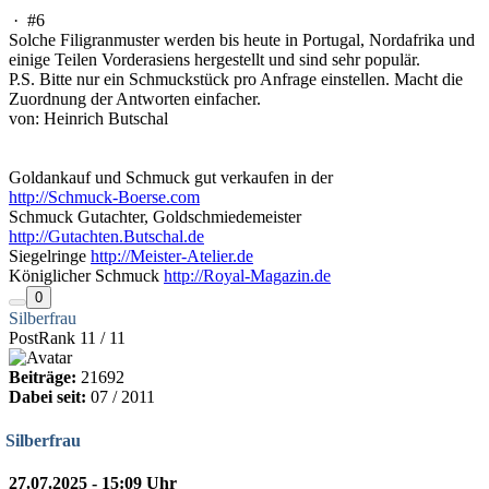
·
#6
Solche Filigranmuster werden bis heute in Portugal, Nordafrika und
einige Teilen Vorderasiens hergestellt und sind sehr populär.
P.S. Bitte nur ein Schmuckstück pro Anfrage einstellen. Macht die
Zuordnung der Antworten einfacher.
von: Heinrich Butschal
Goldankauf und Schmuck gut verkaufen in der
http://Schmuck-Boerse.com
Schmuck Gutachter, Goldschmiedemeister
http://Gutachten.Butschal.de
Siegelringe
http://Meister-Atelier.de
Königlicher Schmuck
http://Royal-Magazin.de
0
Silberfrau
PostRank 11 / 11
Beiträge:
21692
Dabei seit:
07 / 2011
Silberfrau
27.07.2025 - 15:09 Uhr