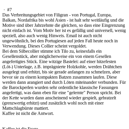
·
#7
Das Verbreitungsgebiet von Filigran - von Portugal, Europa,
Balkan, Nordafrika bis wohl Asien - ist halt sehr weitläufig und die
Motive sind über Jahrzehnte die gleichen, so dass eine Eingrenzung
nicht einfach ist. Vom Motiv her ist es gefällig und universell, wenig
speziell, also auch wenig Hinweis. Email ist auch nicht
ungewöhnlich, bei den Portugiesen auf jeden Fall heute noch in
Verwendung. Dieses Collier scheint vergoldet.
Bei dem Silbecollier stimme ich Tilo zu, keinesfalls ein
Gesellenstück, aber möglicherweise ein von einem Gesellen
angefertigtes Stück. Eine witzige Bastelei: auf einer hitzefesten
(Löt-) Unterlage, z.B. imprägnierte Holzkohle, werden Drähtchen
ausgelegt und erhitzt, bis sie gerade anfangen zu schmelzen, aber
bevor sie zu einem kompakten Batzen zusammen laufen. Diese
werden dann arangiert und durch Löten miteinander verbunden. Für
die Barockperlen wurden sehr ordentliche klassische Fassungen
angefertigt, was dann eben für eine "gelernte" Person spricht. Bei
der Kette wurden dann anscheinend wieder gespielt, gebratzelt
(grenzwertig erhitzt) und zusätzlich wohl noch mit einer
Mattschlagbürste mattiert.
Kaffee ist nicht die Antwort.
Kaffee ist die Frage.