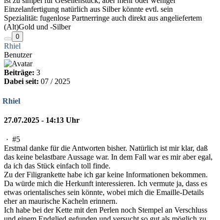
ist zu simpel für Gesellenstück, aber mehr oder weniger
Einzelanfertigung natürlich aus Silber könnte evtl. sein
Spezialität: fugenlose Partnerringe auch direkt aus angeliefertem
(Alt)Gold und -Silber
0
Rhiel
Benutzer
Beiträge:
3
Dabei seit:
07 / 2025
Rhiel
27.07.2025 - 14:13 Uhr
·
#5
Erstmal danke für die Antworten bisher. Natürlich ist mir klar, daß
das keine belastbare Aussage war. In dem Fall war es mir aber egal,
da ich das Stück einfach toll finde.
Zu der Filigrankette habe ich gar keine Informationen bekommen.
Da würde mich die Herkunft interessieren. Ich vermute ja, dass es
etwas orientalisches sein könnte, wobei mich die Emaille-Details
eher an maurische Kacheln erinnern.
Ich habe bei der Kette mit den Perlen noch Stempel an Verschluss
und einem Endglied gefunden und versucht so gut als möglich zu