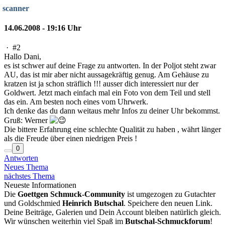
scanner
14.06.2008 - 19:16 Uhr
·
#2
Hallo Dani,
es ist schwer auf deine Frage zu antworten. In der Poljot steht zwar
AU, das ist mir aber nicht aussagekräftig genug. Am Gehäuse zu
kratzen ist ja schon sträflich !!! ausser dich interessiert nur der
Goldwert. Jetzt mach einfach mal ein Foto von dem Teil und stell
das ein. Am besten noch eines vom Uhrwerk.
Ich denke das du dann weitaus mehr Infos zu deiner Uhr bekommst.
Gruß: Werner
Die bittere Erfahrung eine schlechte Qualität zu haben , währt länger
als die Freude über einen niedrigen Preis !
0
Antworten
Neues Thema
nächstes Thema
Neueste Informationen
Die
Goettgen Schmuck-Community
ist umgezogen zu Gutachter
und Goldschmied
Heinrich Butschal
. Speichere den neuen Link.
Deine Beiträge, Galerien und Dein Account bleiben natürlich gleich.
Wir wünschen weiterhin viel Spaß im
Butschal-Schmuckforum
!