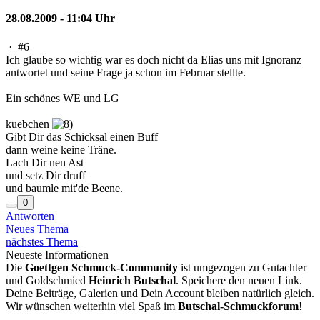
28.08.2009 - 11:04 Uhr
·
#6
Ich glaube so wichtig war es doch nicht da Elias uns mit Ignoranz
antwortet und seine Frage ja schon im Februar stellte.
Ein schönes WE und LG
kuebchen
Gibt Dir das Schicksal einen Buff
dann weine keine Träne.
Lach Dir nen Ast
und setz Dir druff
und baumle mit'de Beene.
0
Antworten
Neues Thema
nächstes Thema
Neueste Informationen
Die
Goettgen Schmuck-Community
ist umgezogen zu Gutachter
und Goldschmied
Heinrich Butschal
. Speichere den neuen Link.
Deine Beiträge, Galerien und Dein Account bleiben natürlich gleich.
Wir wünschen weiterhin viel Spaß im
Butschal-Schmuckforum
!