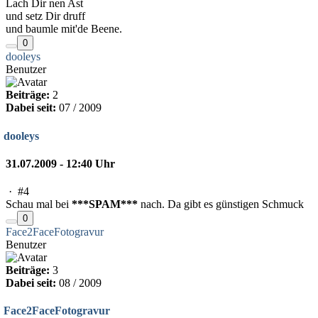
Lach Dir nen Ast
und setz Dir druff
und baumle mit'de Beene.
0
dooleys
Benutzer
Beiträge:
2
Dabei seit:
07 / 2009
dooleys
31.07.2009 - 12:40 Uhr
·
#4
Schau mal bei
***SPAM***
nach. Da gibt es günstigen Schmuck
0
Face2FaceFotogravur
Benutzer
Beiträge:
3
Dabei seit:
08 / 2009
Face2FaceFotogravur