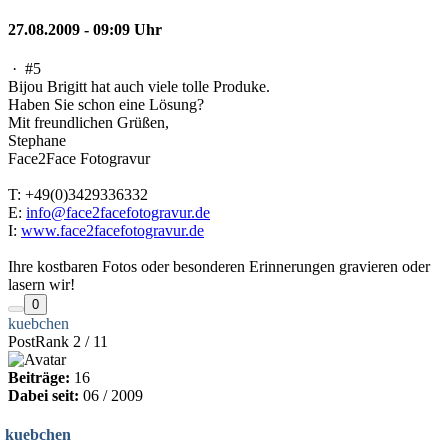
27.08.2009 - 09:09 Uhr
·
#5
Bijou Brigitt hat auch viele tolle Produke.
Haben Sie schon eine Lösung?
Mit freundlichen Grüßen,
Stephane
Face2Face Fotogravur
T: +49(0)3429336332
E:
info@face2facefotogravur.de
I:
www.face2facefotogravur.de
Ihre kostbaren Fotos oder besonderen Erinnerungen gravieren oder
lasern wir!
0
kuebchen
PostRank 2 / 11
Beiträge:
16
Dabei seit:
06 / 2009
kuebchen