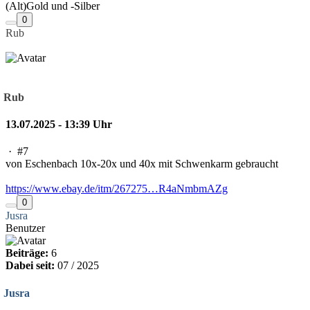
(Alt)Gold und -Silber
0
Rub
Rub
13.07.2025 - 13:39 Uhr
·
#7
von Eschenbach 10x-20x und 40x mit Schwenkarm gebraucht
https://www.ebay.de/itm/267275…R4aNmbmAZg
0
Jusra
Benutzer
Beiträge:
6
Dabei seit:
07 / 2025
Jusra