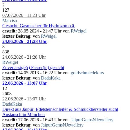
2
127
07.07.2026 - 11:23 Uhr
Marcisa
Gesucht: Gasmischer für Hydrozon o.ä.
erstellt:
28.05.2024 - 21:47 Uhr von
RWeigel
letzter Beitrag:
von
RWeigel
24.06.2026 - 21:28 Uhr
8
838
24.06.2026 - 21:28 Uhr
RWeigel
Zuverlässige(r) Fasser(in) gesucht
erstellt:
14.05.2013 - 16:22 Uhr von
goldschmiedekurs
letzter Beitrag:
von
DadaKaka
22.06.2026 - 13:07 Uhr
12
2608
22.06.2026 - 13:07 Uhr
DadaKaka
Direkt aus Jaipur: Edelsteinschleifer & Schmuckhersteller sucht
Austausch in München
erstellt:
17.06.2026 - 16:43 Uhr von
JaipurGemsNJewellery
letzter Beitrag:
von
JaipurGemsNJewellery