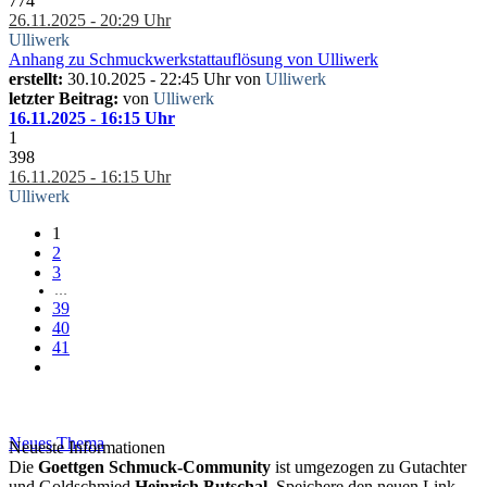
774
26.11.2025 - 20:29 Uhr
Ulliwerk
Anhang zu Schmuckwerkstattauflösung von Ulliwerk
erstellt:
30.10.2025 - 22:45 Uhr von
Ulliwerk
letzter Beitrag:
von
Ulliwerk
16.11.2025 - 16:15 Uhr
1
398
16.11.2025 - 16:15 Uhr
Ulliwerk
1
2
3
…
39
40
41
Neues Thema
Neueste Informationen
Die
Goettgen Schmuck-Community
ist umgezogen zu Gutachter
und Goldschmied
Heinrich Butschal
. Speichere den neuen Link.