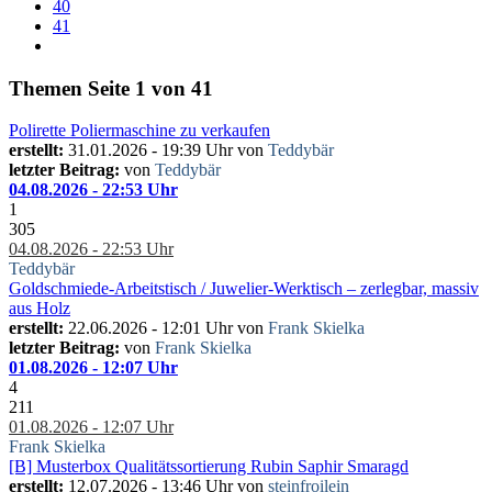
40
41
Themen
Seite 1 von 41
Polirette Poliermaschine zu verkaufen
erstellt:
31.01.2026 - 19:39 Uhr von
Teddybär
letzter Beitrag:
von
Teddybär
04.08.2026 - 22:53 Uhr
1
305
04.08.2026 - 22:53 Uhr
Teddybär
Goldschmiede-Arbeitstisch / Juwelier-Werktisch – zerlegbar, massiv
aus Holz
erstellt:
22.06.2026 - 12:01 Uhr von
Frank Skielka
letzter Beitrag:
von
Frank Skielka
01.08.2026 - 12:07 Uhr
4
211
01.08.2026 - 12:07 Uhr
Frank Skielka
[B] Musterbox Qualitätssortierung Rubin Saphir Smaragd
erstellt:
12.07.2026 - 13:46 Uhr von
steinfroilein