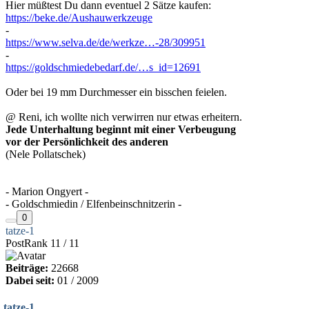
Hier müßtest Du dann eventuel 2 Sätze kaufen:
https://beke.de/Aushauwerkzeuge
-
https://www.selva.de/de/werkze…-28/309951
-
https://goldschmiedebedarf.de/…s_id=12691
Oder bei 19 mm Durchmesser ein bisschen feielen.
@ Reni, ich wollte nich verwirren nur etwas erheitern.
Jede Unterhaltung beginnt mit einer Verbeugung
vor der Persönlichkeit des anderen
(Nele Pollatschek)
- Marion Ongyert -
- Goldschmiedin / Elfenbeinschnitzerin -
0
tatze-1
PostRank 11 / 11
Beiträge:
22668
Dabei seit:
01 / 2009
tatze-1