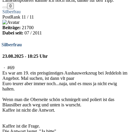
Lamellenpolierer kannte ich noch nicht, danke für den Tipp.
0
Silberfrau
PostRank 11 / 11
Beiträge:
21700
Dabei seit:
07 / 2011
Silberfrau
23.08.2025 - 18:25 Uhr
·
#69
Es war am 19. ein preisgünstiges Aushauwerkzeug bei Jeddeloh im
Angebot. Mal suchen, ist dann vlt paar
Euro teurer aber immer noch...naja, und es muss ja nicht ewig
halten.
Wenn man die Oberseite schön schmirgelt und poliert ist das
Blausilber auch weg und unten is wurscht.
Kaffee ist nicht die Antwort.
Kaffee ist die Frage.
Die Antwort lautet. "Ja bitte"