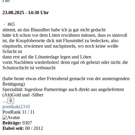
Tilo
23.08.2025 - 14:30 Uhr
·
#65
stimmt, an das Blausilber habe ich ja gar nicht gedacht
hätte ich schon vor dem Löten erwähnen müssen, dass es sinnvoll
ist, die Knopfoberseite dick mit Flussmittel zu bedecken, also
einpinseln, erwärmen und nachpinseln, wo noch keine weiße
Schicht ist
dann erst auf die Lötunterlage legen und Löten
vorm Nachlöten wiederholen! denn egal ob gebeizt oder nicht: die
Schutzschicht ist verbraucht
(habe heute etwas eher Feierabend gemacht von der anstrengenden
Betätigung)
Spezialität: fugenlose Partnerringe auch direkt aus angeliefertem
(Alt)Gold und -Silber
0
pontikaki2310
PostRank 11 / 11
Beiträge:
9307
Dabei seit:
08 / 2012