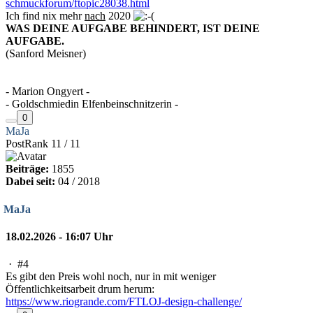
schmuckforum/ftopic28038.html
Ich find nix mehr
nach
2020
WAS DEINE AUFGABE BEHINDERT, IST DEINE
AUFGABE.
(Sanford Meisner)
- Marion Ongyert -
- Goldschmiedin Elfenbeinschnitzerin -
0
MaJa
PostRank 11 / 11
Beiträge:
1855
Dabei seit:
04 / 2018
MaJa
18.02.2026 - 16:07 Uhr
·
#4
Es gibt den Preis wohl noch, nur in mit weniger
Öffentlichkeitsarbeit drum herum:
https://www.riogrande.com/FTLOJ-design-challenge/