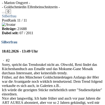
- Marion Ongyert -
- Goldschmiedin Elfenbeinschnitzerin -
0
Silberfrau
PostRank 11 / 11
Beiträge:
21688
Dabei seit:
07 / 2011
Silberfrau
18.02.2026 - 13:49 Uhr
·
#2
Sorry, spricht das Trendorakel nicht an. Obwohl, Reni findet das
Küchenhandtuch aus Emaille und das Mokume-Gane Mosaik
durchaus Interessant, aber keinesfalls trendy.
Früher, auf den Münchener Goldschmiedetagen Anfangs der 80er
war die Avantgarde noch wirklich trendsetzend. Dem Trend folgend
verkaufte es sich auch, in Galerien z.B..
Ich würde die gezeigten Stücke mehrheitlich unter "Studienobjekte"
einordnen.
Nice aber langweilig. Ich hatte früher und auch vor paar Jahren die
ART AUREA abonniert, aber vor so 2 Jahren gekündigt, weil mir