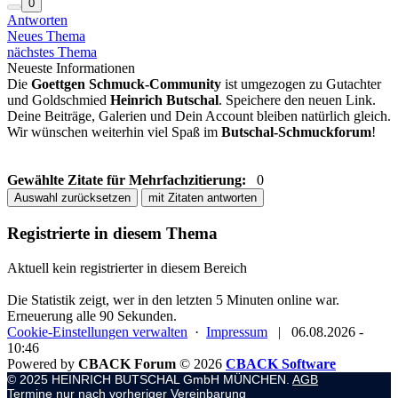
0
Antworten
Neues Thema
nächstes Thema
Neueste Informationen
Die
Goettgen Schmuck-Community
ist umgezogen zu Gutachter
und Goldschmied
Heinrich Butschal
. Speichere den neuen Link.
Deine Beiträge, Galerien und Dein Account bleiben natürlich gleich.
Wir wünschen weiterhin viel Spaß im
Butschal-Schmuckforum
!
Gewählte Zitate für Mehrfachzitierung:
0
Auswahl zurücksetzen
mit Zitaten antworten
Registrierte in diesem Thema
Aktuell kein registrierter in diesem Bereich
Die Statistik zeigt, wer in den letzten 5 Minuten online war.
Erneuerung alle 90 Sekunden.
Cookie-Einstellungen verwalten
·
Impressum
|
06.08.2026 -
10:46
Powered by
CBACK Forum
© 2026
CBACK Software
© 2025 HEINRICH BUTSCHAL GmbH MÜNCHEN.
AGB
Termine nur nach vorheriger Vereinbarung