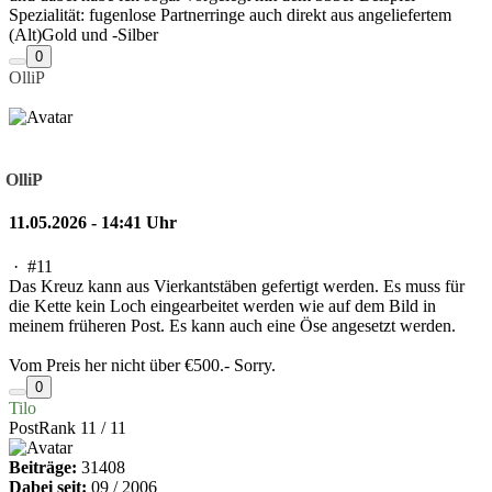
Spezialität: fugenlose Partnerringe auch direkt aus angeliefertem
(Alt)Gold und -Silber
0
OlliP
OlliP
11.05.2026 - 14:41 Uhr
·
#11
Das Kreuz kann aus Vierkantstäben gefertigt werden. Es muss für
die Kette kein Loch eingearbeitet werden wie auf dem Bild in
meinem früheren Post. Es kann auch eine Öse angesetzt werden.
Vom Preis her nicht über €500.- Sorry.
0
Tilo
PostRank 11 / 11
Beiträge:
31408
Dabei seit:
09 / 2006