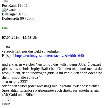
Tilo
PostRank 11 / 11
Beiträge:
31408
Dabei seit:
09 / 2006
Tilo
07.05.2026 - 15:53 Uhr
·
#4
versuch halt, nur das Bild zu verlinken
Beispiel
https://eu-images.contentstack…&width=640
und erklär, in welcher Version du das willst, denn 333er Überzug
gibt es aus technisch/physikalischen Gründen nicht und meinst du
wohkl nicht, denn überzogen gibts ja im verlinkten shop oder sind
die im shop alle zu groß?
also massiv 333?
oder doch Silber (oder Messing) mit ungefähr 750er beschichtet
Spezialität: fugenlose Partnerringe auch direkt aus angeliefertem
(Alt)Gold und -Silber
0
OlliP