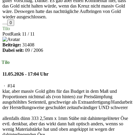
guter Vorschlag. Danke. Es gab aber einen Kommentar hier, dass
das Gold nicht halten würde, wenn das Kreuz nicht massiv Gold
wäre. Deswegen hatte das nachträgliche Aufbringen von Gold
wieder ausgeschlossen.
0
Tilo
PostRank 11 / 11
Beiträge:
31408
Dabei seit:
09 / 2006
Tilo
11.05.2026 - 17:04 Uhr
·
#14
klar, aber massiv Gold gibts für das Budget in dem Maß und
Proportionen nichtmal als (von hinten) zur Preisdämpfung
ausgehöhltes Serienteil, geschweige als Extraanfertigung/Handarbeit
der Herstellungsweise geschuldet zeitaufwändiger UND schwerer
allenfalls dünn 333 2,5mm x 1mm Stäbe mit dahintergelöteter Öse
evtl. denkbar, aber das wirkt dann halt optisch anders, wenns so
wenig Materialstärke hat und oben angekippt ist wegen der
dahinterliegenden Öse