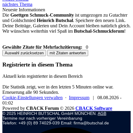
nächstes Thema
Neueste Informationen
Die
Goettgen Schmuck-Community
ist umgezogen zu Gutachter
und Goldschmied
Heinrich Butschal
. Speichere den neuen Link.
Deine Beiträge, Galerien und Dein Account bleiben natürlich gleich.
Wir wünschen weiterhin viel Spaß im
Butschal-Schmuckforum
!
Gewählte Zitate für Mehrfachzitierung:
0
Auswahl zurücksetzen
mit Zitaten antworten
Registrierte in diesem Thema
Aktuell kein registrierter in diesem Bereich
Die Statistik zeigt, wer in den letzten 5 Minuten online war.
Erneuerung alle 90 Sekunden.
Cookie-Einstellungen verwalten
·
Impressum
|
08.08.2026 -
01:02
Powered by
CBACK Forum
© 2026
CBACK Software
© 2025 HEINRICH BUTSCHAL GmbH MÜNCHEN.
AGB
Termine nur nach vorheriger Vereinbarung
Telefon: +49 (0) 89 74029-039 Email: firma@butschal.de