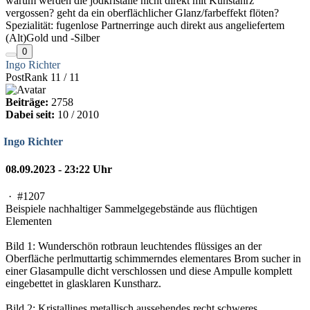
warum werden die jodkristalle nicht direkt mit Kunstahrz
vergossen? geht da ein oberflächlicher Glanz/farbeffekt flöten?
Spezialität: fugenlose Partnerringe auch direkt aus angeliefertem
(Alt)Gold und -Silber
0
Ingo Richter
PostRank 11 / 11
Beiträge:
2758
Dabei seit:
10 / 2010
Ingo Richter
08.09.2023 - 23:22 Uhr
·
#1207
Beispiele nachhaltiger Sammelgegebstände aus flüchtigen
Elementen
Bild 1: Wunderschön rotbraun leuchtendes flüssiges an der
Oberfläche perlmuttartig schimmerndes elementares Brom sucher in
einer Glasampulle dicht verschlossen und diese Ampulle komplett
eingebettet in glasklaren Kunstharz.
Bild 2: Kristallines metallisch aussehendes recht schweres