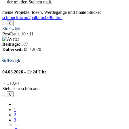
... der mit den Steinen malt.
meine Projekte, Ideen, Werdegänge und finale Stücke:
schmuckforum/palbum4396.html
0
SidEwigk
PostRank 10 / 11
Beiträge:
577
Dabei seit:
05 / 2020
SidEwigk
04.03.2026 - 11:24 Uhr
·
#1220
Sieht sehr schön aus!
0
1
2
3
…