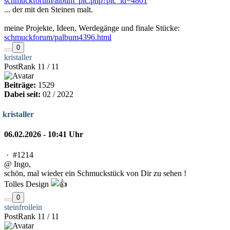
schmuckforum/album_pic.php?pic_id=4801
... der mit den Steinen malt.
meine Projekte, Ideen, Werdegänge und finale Stücke:
schmuckforum/palbum4396.html
0
kristaller
PostRank 11 / 11
Beiträge:
1529
Dabei seit:
02 / 2022
kristaller
06.02.2026 - 10:41 Uhr
·
#1214
@ Ingo,
schön, mal wieder ein Schmuckstück von Dir zu sehen !
Tolles Design
0
steinfroilein
PostRank 11 / 11