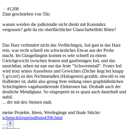
·
#1208
Zitat geschrieben von Tilo
warum werden die jodkristalle nicht direkt mit Kunstahrz
vergossen? geht da ein oberflächlicher Glanz/farbeffekt flöten?
Das Harz verhindert nicht das Verflüchtigen, Iod gast in das Harz
rein, was recht schnell ein schwärzliches Etwas aus der Probe
macht. Im Glasgefängnis kommt es sehr schnell zu einem
Gleichgewicht zwischen festem und gasförmigen Iod, und das
unsichtbar, sehen tut nan nur das feste "Schwermetall". Festes Iod
wird trotz seines Aussehens und Gewichtes (Dichte liegt bei knapp
5 g/ccm!) zu den Nichtmetallen (Halogenen) gezählt, obwohl es ein
Halbleiter ist, dafür also genug freie entlang eines graphitähnlichen
Schichtgitters vagabundierende Elektronen hat. Deshalb auch der
deutliche Metallglanz. So eingesperrt ist es quasi auch dauerhaft und
stabil.
... der mit den Steinen malt.
meine Projekte, Ideen, Werdegänge und finale Stücke:
schmuckforum/palbum4396.html
0
Silberfrau