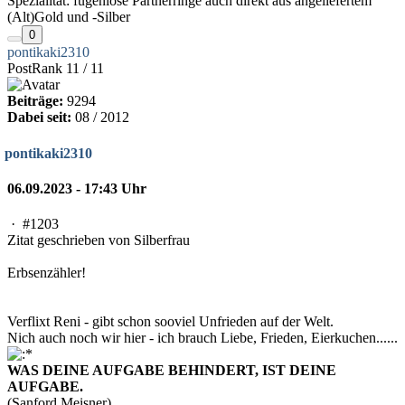
Spezialität: fugenlose Partnerringe auch direkt aus angeliefertem
(Alt)Gold und -Silber
0
pontikaki2310
PostRank 11 / 11
Beiträge:
9294
Dabei seit:
08 / 2012
pontikaki2310
06.09.2023 - 17:43 Uhr
·
#1203
Zitat geschrieben von Silberfrau
Erbsenzähler!
Verflixt Reni - gibt schon sooviel Unfrieden auf der Welt.
Nich auch noch wir hier - ich brauch Liebe, Frieden, Eierkuchen......
WAS DEINE AUFGABE BEHINDERT, IST DEINE
AUFGABE.
(Sanford Meisner)