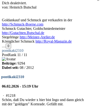
Dich deaktiviert.
von: Heinrich Butschal
Goldankauf und Schmuck gut verkaufen in der
http://Schmuck-Boerse.com
Schmuck Gutachter, Goldschmiedemeister
http://Gutachten.Butschal.de
Siegelringe
http://Meister-Atelier.de
Königlicher Schmuck
http://Royal-Magazin.de
0
pontikaki2310
PostRank 11 / 11
Beiträge:
9294
Dabei seit:
08 / 2012
pontikaki2310
06.02.2026 - 15:19 Uhr
·
#1218
Schön, daß Du wieder x hier bist Ingo und dann gleich
mit der "goldigen" Kornrade. Gefällt mir.