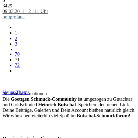
5
3429
09.03.2011 - 21:11 Uhr
nonprofana
1
2
3
…
70
71
72
Neues Thema
Neueste Informationen
Die
Goettgen Schmuck-Community
ist umgezogen zu Gutachter
und Goldschmied
Heinrich Butschal
. Speichere den neuen Link.
Deine Beiträge, Galerien und Dein Account bleiben natürlich gleich.
Wir wünschen weiterhin viel Spaß im
Butschal-Schmuckforum
!