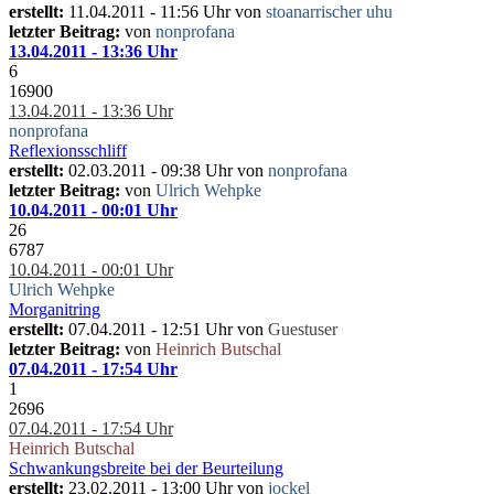
erstellt:
11.04.2011 - 11:56 Uhr von
stoanarrischer uhu
letzter Beitrag:
von
nonprofana
13.04.2011 - 13:36 Uhr
6
16900
13.04.2011 - 13:36 Uhr
nonprofana
Reflexionsschliff
erstellt:
02.03.2011 - 09:38 Uhr von
nonprofana
letzter Beitrag:
von
Ulrich Wehpke
10.04.2011 - 00:01 Uhr
26
6787
10.04.2011 - 00:01 Uhr
Ulrich Wehpke
Morganitring
erstellt:
07.04.2011 - 12:51 Uhr von
Guestuser
letzter Beitrag:
von
Heinrich Butschal
07.04.2011 - 17:54 Uhr
1
2696
07.04.2011 - 17:54 Uhr
Heinrich Butschal
Schwankungsbreite bei der Beurteilung
erstellt:
23.02.2011 - 13:00 Uhr von
jockel