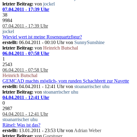
letzter Beitrag:
von
jockel
07.04.2011 - 17:39 Uhr
38
9984
07.04.2011 - 17:39 Uhr
jockel
Wieviel wert ist meine Rosenquartzfigur?
erstellt:
06.04.2011 - 00:10 Uhr von
SunnySunshine
letzter Beitrag:
von
Heinrich Butschal
06.04.2011 - 07:58 Uhr
1
2543
06.04.2011 - 07:58 Uhr
Heinrich Butschal
GEMCAD machts möglich- vom runden Schachbrett zur Navette
erstellt:
04.04.2011 - 12:41 Uhr von
stoanarrischer uhu
letzter Beitrag:
von
stoanarrischer uhu
04.04.2011 - 12:41 Uhr
0
2987
04.04.2011 - 12:41 Uhr
stoanarrischer uhu
Rätsel: Was ist das?
erstellt:
13.01.2011 - 23:53 Uhr von
Adrian Weber
letzter Beitrag:
von
Guestuser