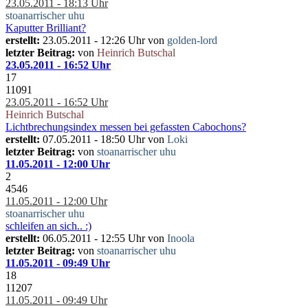
23.05.2011 - 18:13 Uhr
stoanarrischer uhu
Kaputter Brilliant?
erstellt:
23.05.2011 - 12:26 Uhr von
golden-lord
letzter Beitrag:
von
Heinrich Butschal
23.05.2011 - 16:52 Uhr
17
11091
23.05.2011 - 16:52 Uhr
Heinrich Butschal
Lichtbrechungsindex messen bei gefassten Cabochons?
erstellt:
07.05.2011 - 18:50 Uhr von
Loki
letzter Beitrag:
von
stoanarrischer uhu
11.05.2011 - 12:00 Uhr
2
4546
11.05.2011 - 12:00 Uhr
stoanarrischer uhu
schleifen an sich.. :)
erstellt:
06.05.2011 - 12:55 Uhr von
Inoola
letzter Beitrag:
von
stoanarrischer uhu
11.05.2011 - 09:49 Uhr
18
11207
11.05.2011 - 09:49 Uhr