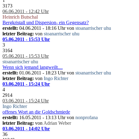
1
3173
06.06.2011 - 12:42 Uhr
Heinrich Butschal
Bergkristall und Dispersion- ein Gegensatz?
erstellt:
04.06.2011 - 18:16 Uhr von
stoanarrischer uhu
letzter Beitrag:
von
stoanarrischer uhu
05.06.2011 - 15:53 Uhr
3
3164
05.06.2011 - 15:53 Uhr
stoanarrischer uhu
Wenn sich jemand langweilt....
erstellt:
01.06.2011 - 18:23 Uhr von
stoanarrischer uhu
letzter Beitrag:
von
Ingo Richter
03.06.2011 - 15:24 Uhr
4
2914
03.06.2011 - 15:24 Uhr
Ingo Richter
offenes Wort an die Goldschmiede
erstellt:
16.05.2011 - 13:13 Uhr von
nonprofana
letzter Beitrag:
von
Adrian Weber
03.06.2011 - 14:02 Uhr
36