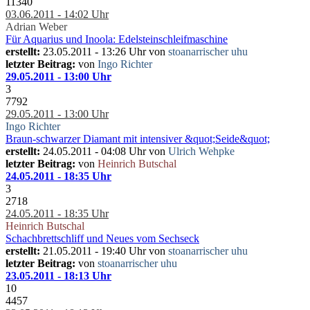
11340
03.06.2011 - 14:02 Uhr
Adrian Weber
Für Aquarius und Inoola: Edelsteinschleifmaschine
erstellt:
23.05.2011 - 13:26 Uhr von
stoanarrischer uhu
letzter Beitrag:
von
Ingo Richter
29.05.2011 - 13:00 Uhr
3
7792
29.05.2011 - 13:00 Uhr
Ingo Richter
Braun-schwarzer Diamant mit intensiver &quot;Seide&quot;
erstellt:
24.05.2011 - 04:08 Uhr von
Ulrich Wehpke
letzter Beitrag:
von
Heinrich Butschal
24.05.2011 - 18:35 Uhr
3
2718
24.05.2011 - 18:35 Uhr
Heinrich Butschal
Schachbrettschliff und Neues vom Sechseck
erstellt:
21.05.2011 - 19:40 Uhr von
stoanarrischer uhu
letzter Beitrag:
von
stoanarrischer uhu
23.05.2011 - 18:13 Uhr
10
4457