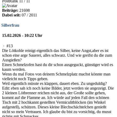
PostRank 11 / 11
Beiträge:
21698
Dabei seit:
07 / 2011
Silberfrau
15.02.2026 - 10:22 Uhr
·
#13
Die Lötkohle reinigt eigentlich das Silber, keine Angst,aber es ist
schon eine arge Sauerei, alles schwarz. Und wie greifst du die zum
Ausgießen?
Einen Schmelzofen hast du dir schon ausgeguckt, günstiger wird es
kaum werden.
Wenn du mal Fotos von deinem Schmelzplatz machst könnte man
vielleicht noch Tipps geben.
Weil eigentlich müsste es klappen, dauert eben. Zu ungeduldig?
Edit: eben sah ich noch keine Bilder, jetzt werden sie angezeigt. Die
2 kleinen Lötbrenner reichen nicht aus, der Große sollte gehen,
kommt auf die Flamme an. Ich würde auf jeden Fall den schönen
Tisch mit 2 hochkannt gestellten Vermiculitblöcken (im Winkel
aufgestell), schützen. Dieses kleine Blechschächtelchen genießt
nicht so mein Vertrauen. Ich glaube du bist zu vorsichtig, du musst
richtig mit Schmackes.