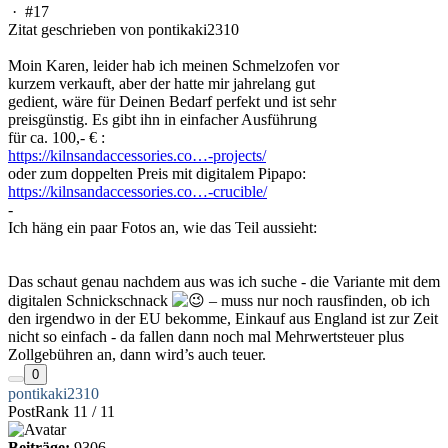
·
#17
Zitat geschrieben von pontikaki2310
Moin Karen, leider hab ich meinen Schmelzofen vor
kurzem verkauft, aber der hatte mir jahrelang gut
gedient, wäre für Deinen Bedarf perfekt und ist sehr
preisgünstig. Es gibt ihn in einfacher Ausführung
für ca. 100,- € :
https://kilnsandaccessories.co…-projects/
oder zum doppelten Preis mit digitalem Pipapo:
https://kilnsandaccessories.co…-crucible/
-
Ich häng ein paar Fotos an, wie das Teil aussieht:
Das schaut genau nachdem aus was ich suche - die Variante mit dem
digitalen Schnickschnack
– muss nur noch rausfinden, ob ich
den irgendwo in der EU bekomme, Einkauf aus England ist zur Zeit
nicht so einfach - da fallen dann noch mal Mehrwertsteuer plus
Zollgebühren an, dann wird’s auch teuer.
0
pontikaki2310
PostRank 11 / 11
Beiträge:
9306