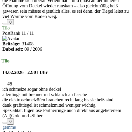
die Flamme sich überall verteilt hat – und quasi an der hinteren
Öffnung vom Deckel wieder rauskam – also gleichmäßig heiß
gewesen sein müsste eigentlich alles, es sei denn, der Tiegel leitet zu
viel Wärme vom Boden weg.
0
Tilo
PostRank 11 / 11
Beiträge:
31408
Dabei seit:
09 / 2006
Tilo
14.02.2026 - 22:01 Uhr
·
#8
ich schmelze sogar ohne deckel
allerdings mit brenner mit schlauch an flasche
die elektroschmelzöfen brauchen recht lang bis sie heiß sind
dank grafittiegel ist schmelzmittel weniger wichtig
Spezialität: fugenlose Partnerringe auch direkt aus angeliefertem
(Alt)Gold und -Silber
0
gemme