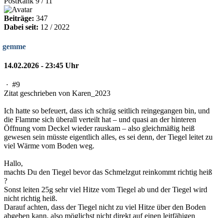
PostRank 9 / 11
Beiträge:
347
Dabei seit:
12 / 2022
gemme
14.02.2026 - 23:45 Uhr
·
#9
Zitat geschrieben von Karen_2023
Ich hatte so befeuert, dass ich schräg seitlich reingegangen bin, und
die Flamme sich überall verteilt hat – und quasi an der hinteren
Öffnung vom Deckel wieder rauskam – also gleichmäßig heiß
gewesen sein müsste eigentlich alles, es sei denn, der Tiegel leitet zu
viel Wärme vom Boden weg.
Hallo,
machts Du den Tiegel bevor das Schmelzgut reinkommt richtig heiß
?
Sonst leiten 25g sehr viel Hitze vom Tiegel ab und der Tiegel wird
nicht richtig heiß.
Darauf achten, dass der Tiegel nicht zu viel Hitze über den Boden
abgeben kann, also möglichst nicht direkt auf einen leitfähigen